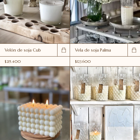
Velón de soja Cub
Vela de soja Palma
$215.400
$123.600