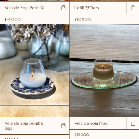
Vela de Soja Petit XL
Refill 250grs
$74.000
$20.900
Vela de soja Bombé
Vela de soja Nou
Baja
$38.200