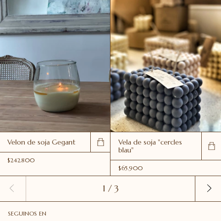
Velon de soja Gegant
Vela de soja "cercles
blau"
$242.800
$65.900
1
/
3
SEGUINOS EN