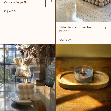
Vela de Soja 8x8
$39.600
Vela de soja "cercles
nude"
$65.700