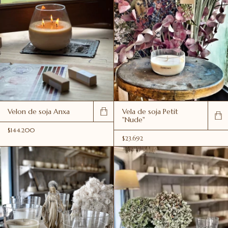
Velon de soja Anxa
Vela de soja Petit
"Nude"
$144.200
$23.692