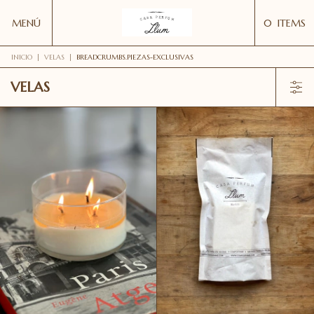
MENÚ
0
ITEMS
INICIO
|
VELAS
|
BREADCRUMBS.PIEZAS-EXCLUSIVAS
VELAS