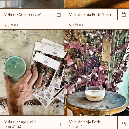
Vela de Soja "cercle"
Vela de soja Petit "Blau"
$33.200
$23.600
Vela de soja petit
Vela de soja Petit
"verd" n2
"Nude"