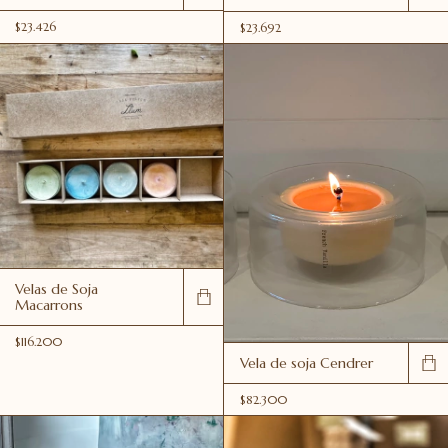
$23.426
$23.692
Velas de Soja
Macarrons
$116.200
Vela de soja Cendrer
$82.300