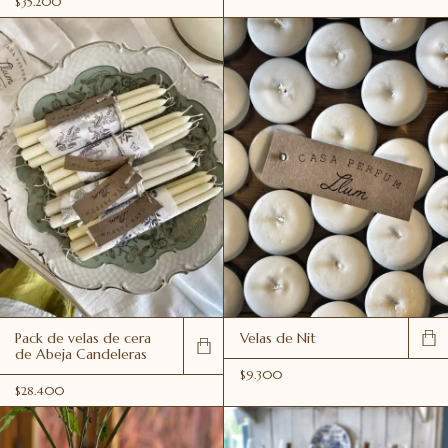
$35.200
Pack de velas de cera
Velas de Nit
de Abeja Candeleras
$9.300
$28.400