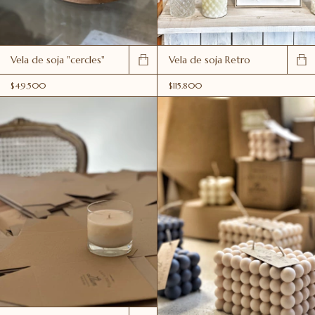
Vela de soja "cercles"
Vela de soja Retro
$49.500
$115.800