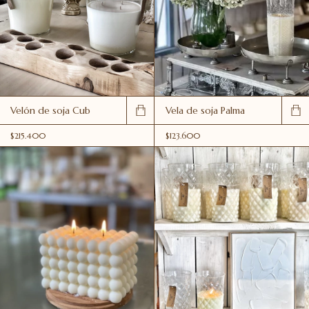
Velón de soja Cub
Vela de soja Palma
$215.400
$123.600