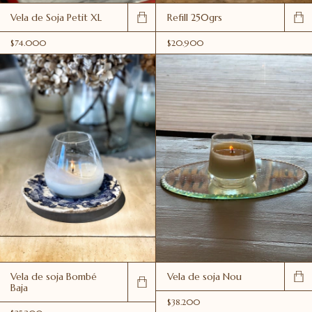
Vela de Soja Petit XL
Refill 250grs
$74.000
$20.900
Vela de soja Bombé
Vela de soja Nou
Baja
$38.200