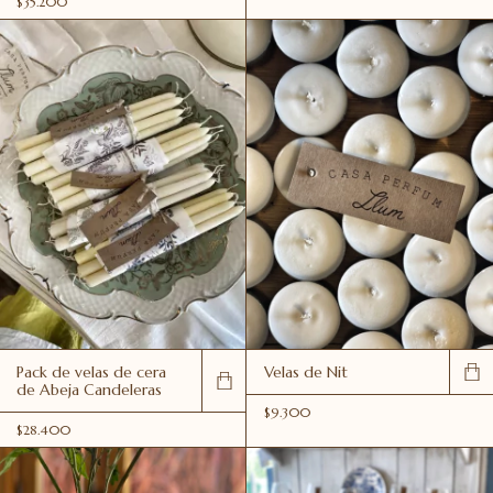
$35.200
Pack de velas de cera
Velas de Nit
de Abeja Candeleras
$9.300
$28.400