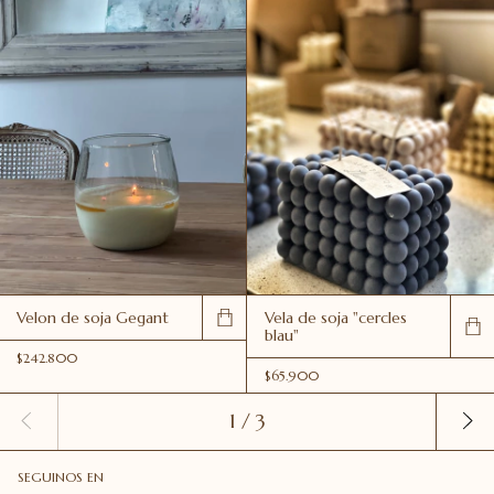
Velon de soja Gegant
Vela de soja "cercles
blau"
$242.800
$65.900
1
/
3
SEGUINOS EN