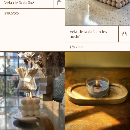
Vela de Soja 8x8
$39.600
Vela de soja "cercles
nude"
$65.700