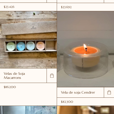
$23.426
$23.692
Velas de Soja
Macarrons
$116.200
Vela de soja Cendrer
$82.300