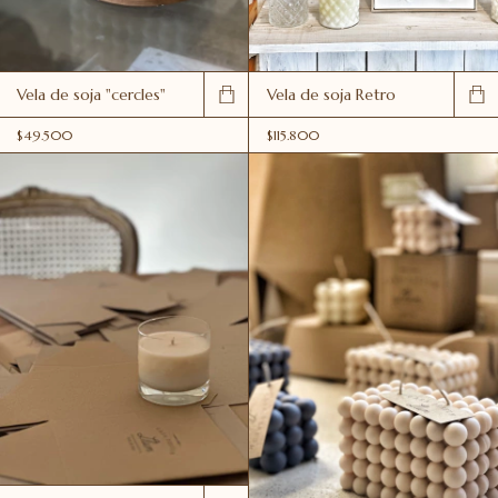
Vela de soja "cercles"
Vela de soja Retro
$49.500
$115.800