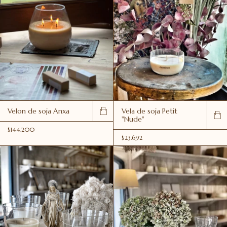
Velon de soja Anxa
Vela de soja Petit
"Nude"
$144.200
$23.692