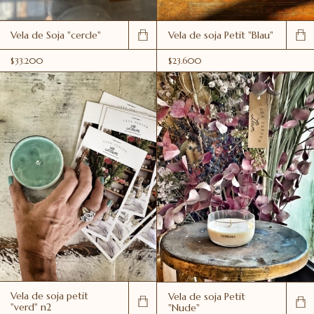
Vela de Soja "cercle"
Vela de soja Petit "Blau"
$33.200
$23.600
Vela de soja petit
Vela de soja Petit
"verd" n2
"Nude"