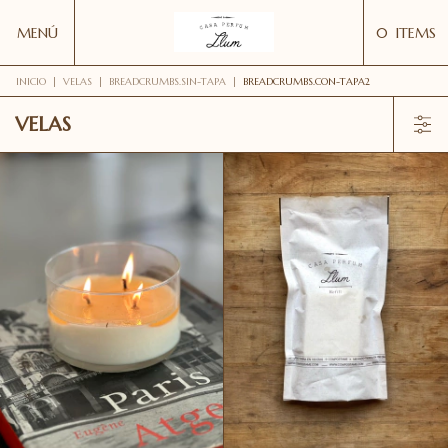
MENÚ
0
ITEMS
INICIO
|
VELAS
|
BREADCRUMBS.SIN-TAPA
|
BREADCRUMBS.CON-TAPA2
VELAS