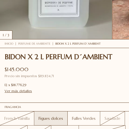
1
/
3
INICIO
|
PERFUME DE AMBIENTE
|
BIDON X 2 L PERFUM D´AMBIENT
BIDON X 2 L PERFUM D´AMBIENT
$145.000
Precio sin impuestos
$119.834,71
12
x
$18.776,29
Ver más detalles
FRAGANCIA
French Vainilla
Figues dolces
Fulles Verdes
Saudade