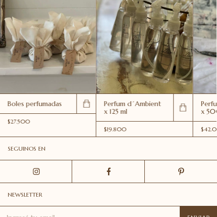
Boles perfumadas
Perfum d´Ambient
Perf
x 125 ml
x 50
$27.500
$19.800
$42.
SEGUINOS EN
NEWSLETTER