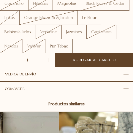
Coriandro
Hibiscus
Magnolias
Black Roses & Cedar
Lotus
Orange Blossom & Linden
Le Fleur
Bohèmia Lirios
Verbeine
Jazmines
Cardamom
Nardos
Vetiver
Pur Tabac
MEDIOS DE ENVÍO
COMPARTIR
Productos similares