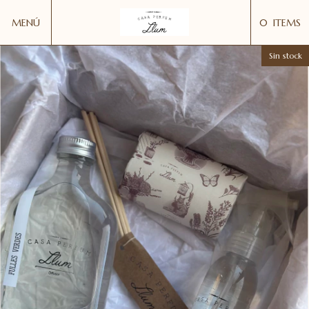
MENÚ
0
ITEMS
Sin stock