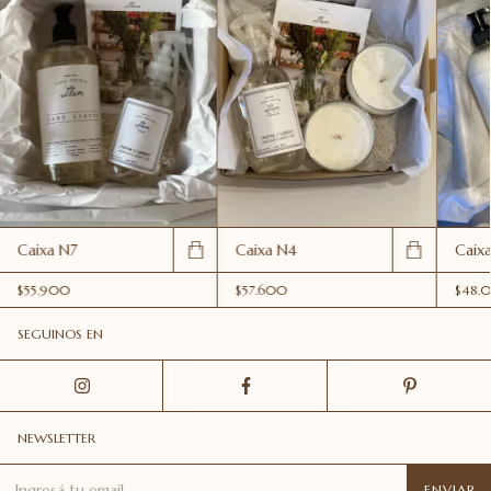
Caixa N7
Caixa N4
Caix
$55.900
$57.600
$48.
SEGUINOS EN
NEWSLETTER