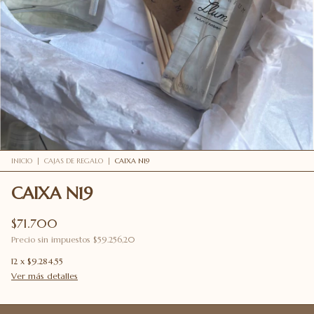
INICIO
|
CAJAS DE REGALO
|
CAIXA N19
CAIXA N19
$71.700
Precio sin impuestos
$59.256,20
12
x
$9.284,55
Ver más detalles