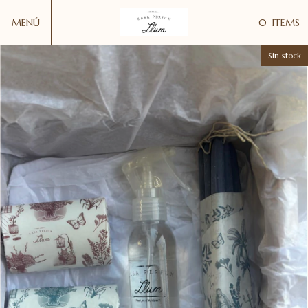
MENÚ
0
ITEMS
Sin stock