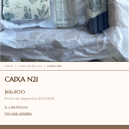
INICIO
|
CAJAS DE REGALO
|
CAIXA N21
CAIXA N21
$66.800
Precio sin impuestos
$55.206,61
12
x
$8.650,04
Ver más detalles