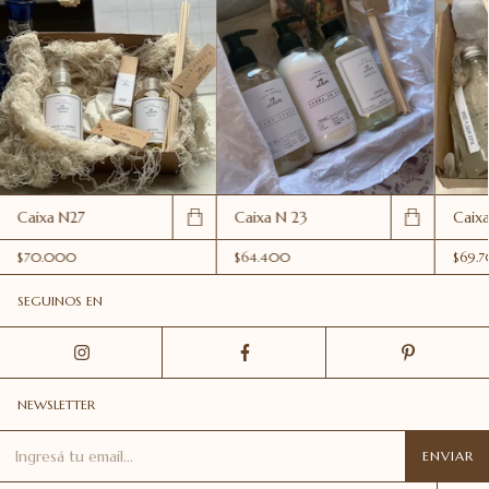
Caixa N27
Caixa N 23
Caix
$70.000
$64.400
$69.
SEGUINOS EN
NEWSLETTER