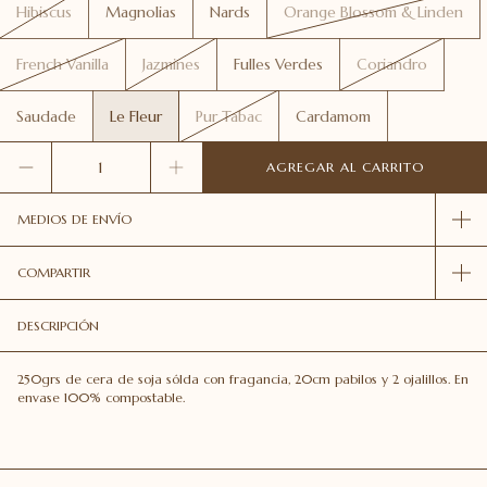
Hibiscus
Magnolias
Nards
Orange Blossom & Linden
French Vanilla
Jazmines
Fulles Verdes
Coriandro
Saudade
Le Fleur
Pur Tabac
Cardamom
MEDIOS DE ENVÍO
COMPARTIR
DESCRIPCIÓN
250grs de cera de soja sólda con fragancia, 20cm pabilos y 2 ojalillos. En
envase 100% compostable.