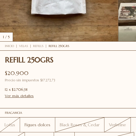
1
/
5
INICIO
|
VELAS
|
REFILLS
|
REFILL 250GRS
REFILL 250GRS
$20.900
Precio sin impuestos
$17.272,73
12
x
$2.706,38
Ver más detalles
FRAGANCIA
Lotus
Figues dolces
Black Roses & Cedar
Verbeine