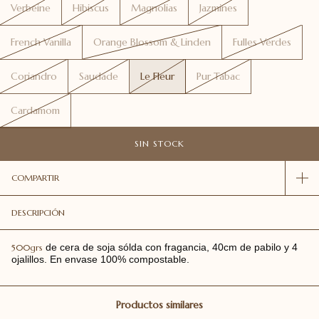
Verbeine
Hibiscus
Magnolias
Jazmines
French Vanilla
Orange Blossom & Linden
Fulles Verdes
Coriandro
Saudade
Le Fleur
Pur Tabac
Cardamom
COMPARTIR
DESCRIPCIÓN
de cera de soja sólda con fragancia, 40cm de pabilo y 4
500grs
ojalillos. En envase 100% compostable.
Productos similares