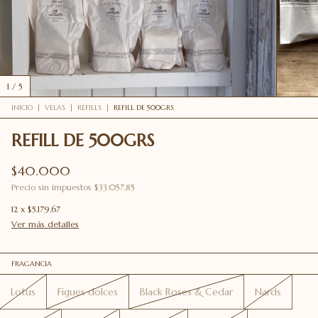
1
/
5
INICIO
|
VELAS
|
REFILLS
|
REFILL DE 500GRS
REFILL DE 500GRS
$40.000
Precio sin impuestos
$33.057,85
12
x
$5.179,67
Ver más detalles
FRAGANCIA
Lotus
Figues dolces
Black Roses & Cedar
Nards