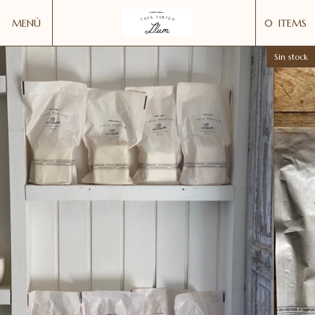
MENÚ
0
ITEMS
Sin stock