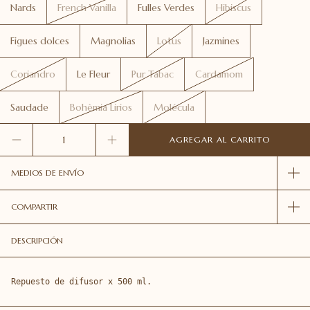
Nards
French Vanilla
Fulles Verdes
Hibiscus
Figues dolces
Magnolias
Lotus
Jazmines
Coriandro
Le Fleur
Pur Tabac
Cardamom
Saudade
Bohèmia Lirios
Molécula
MEDIOS DE ENVÍO
COMPARTIR
DESCRIPCIÓN
Repuesto de difusor x 500 ml. 