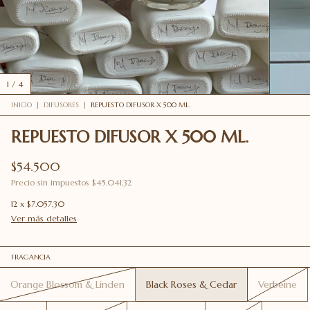
1
/
4
INICIO
|
DIFUSORES
|
REPUESTO DIFUSOR X 500 ML.
REPUESTO DIFUSOR X 500 ML.
$54.500
Precio sin impuestos
$45.041,32
12
x
$7.057,30
Ver más detalles
FRAGANCIA
Orange Blossom & Linden
Black Roses & Cedar
Verbeine