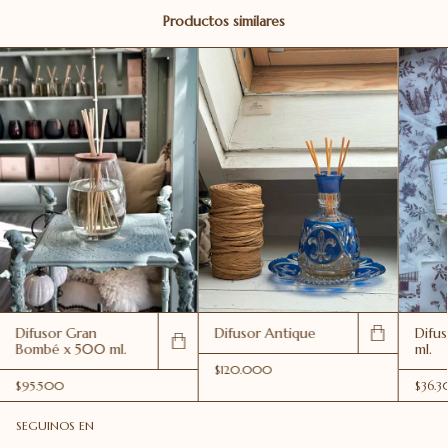
Productos similares
Difusor Gran
Difusor Antique
Difus
Bombé x 500 ml.
ml.
$120.000
$95.500
$36.3
SEGUINOS EN