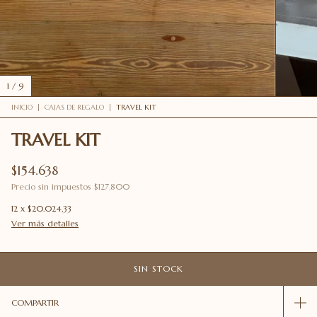
1
/
9
INICIO
|
CAJAS DE REGALO
|
TRAVEL KIT
TRAVEL KIT
$154.638
Precio sin impuestos
$127.800
12
x
$20.024,33
Ver más detalles
COMPARTIR