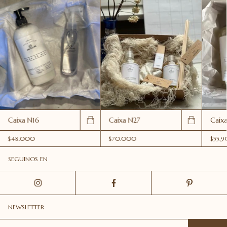
Caixa N16
Caixa N27
Caix
$48.000
$70.000
$55.
SEGUINOS EN
NEWSLETTER