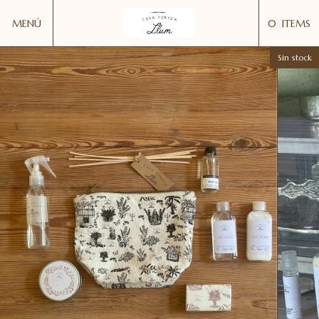
MENÚ
0
ITEMS
Sin stock