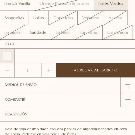
French Vanilla
Orange Blossom & Linden
Fulles Verdes
Magnolias
Lotus
Coriandro
Verbeine
Acacias
Jazmines
Saudade
Le Fleur
Pur Tabac
Cardamom
COLOR
MEDIOS DE ENVÍO
COMPARTIR
DESCRIPCIÓN
Vela de soja desmoldada con dos pabilos de algodón bañados en cera
de abeja. Perfume en vela por + de 60hs.