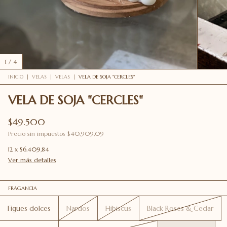
1
/
4
INICIO
|
VELAS
|
VELAS
|
VELA DE SOJA "CERCLES"
VELA DE SOJA "CERCLES"
$49.500
Precio sin impuestos
$40.909,09
12
x
$6.409,84
Ver más detalles
FRAGANCIA
Figues dolces
Nardos
Hibiscus
Black Roses & Cedar