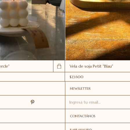
ercle"
Vela de soja Petit "Blau"
$23.600
NEWSLETTER
CONTACTÁNOS
541154199350