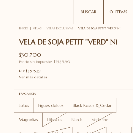
BUSCAR
0
ITEMS
INICIO
|
VELAS
|
VELAS EXCLUSIVAS
|
VELA DE SOJA PETIT "VERD" N1
VELA DE SOJA PETIT "VERD" N1
$30.700
Precio sin impuestos
$25.371,90
12
x
$3.975,39
Ver más detalles
FRAGANCIA
Lotus
Figues dolces
Black Roses & Cedar
Magnolias
Hibiscus
Nards
Verbeine