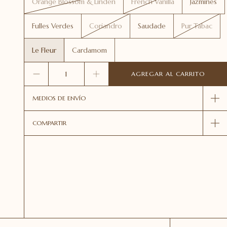
Orange Blossom & Linden
French Vanilla
Jazmines
Fulles Verdes
Coriandro
Saudade
Pur Tabac
Le Fleur
Cardamom
MEDIOS DE ENVÍO
COMPARTIR