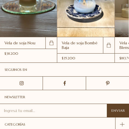
Vela de soja Nou
Vela de soja Bombé
Vela 
Baja
Blens
$38.200
$35.200
$183.
SEGUINOS EN
NEWSLETTER
CATEGORÍAS